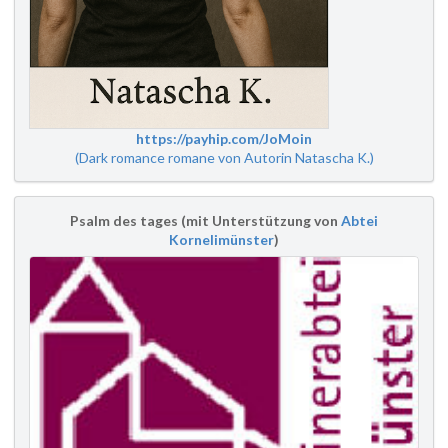
https://payhip.com/JoMoin
(Dark romance romane von Autorin Natascha K.)
Psalm des tages (mit Unterstützung von
Abtei
Kornelimünster
)