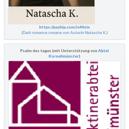
https://payhip.com/JoMoin
(Dark romance romane von Autorin Natascha K.)
Psalm des tages (mit Unterstützung von
Abtei
Kornelimünster
)