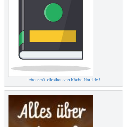
Lebensmittellexikon von Köche-Nord.de !