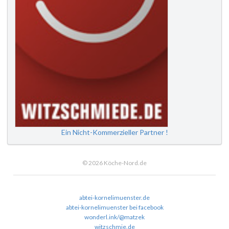
Ein Nicht-Kommerzieller Partner !
© 2026 Köche-Nord.de
abtei-kornelimuenster.de
abtei-kornelimuenster bei facebook
wonderl.ink/@matzek
witzschmie.de