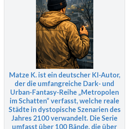
Matze K. ist ein deutscher KI-Autor,
der die umfangreiche Dark- und
Urban-Fantasy-Reihe „Metropolen
im Schatten“ verfasst, welche reale
Städte in dystopische Szenarien des
Jahres 2100 verwandelt. Die Serie
umfasst
über 100 Bände
, die über