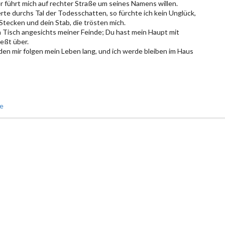
er führt mich auf rechter Straße um seines Namens willen.
te durchs Tal der Todesschatten, so fürchte ich kein Unglück,
 Stecken und dein Stab, die trösten mich.
n Tisch angesichts meiner Feinde; Du hast mein Haupt mit
ießt über.
n mir folgen mein Leben lang, und ich werde bleiben im Haus
e