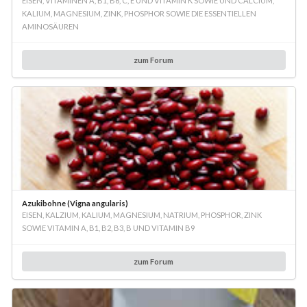
EISEN, VITAMINEN A, B1, B6, C, E UND VITAMIN K SOWIE UND CALCIUM,
KALIUM, MAGNESIUM, ZINK, PHOSPHOR SOWIE DIE ESSENTIELLEN
AMINOSÄUREN
zum Forum
Azukibohne (Vigna angularis)
EISEN, KALZIUM, KALIUM, MAGNESIUM, NATRIUM, PHOSPHOR, ZINK
SOWIE VITAMIN A, B1, B2, B3, B UND VITAMIN B9
zum Forum