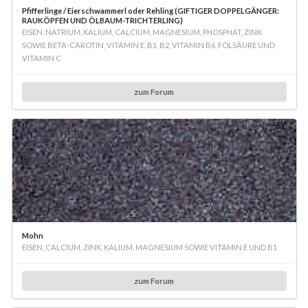
Pfifferlinge / Eierschwammerl oder Rehling (GIFTIGER DOPPELGÄNGER:
RAUKÖPFEN UND ÖLBAUM-TRICHTERLING)
EISEN, NATRIUM, KALIUM, CALCIUM, MAGNESIUM, PHOSPHAT, ZINK
SOWIE BETA-CAROTIN, VITAMIN E, B1, B2, VITAMIN B6, FOLSÄURE UND
VITAMIN C
zum Forum
Mohn
EISEN, CALCIUM, ZINK, KALIUM, MAGNESIUM SOWIE VITAMIN E UND B1
zum Forum