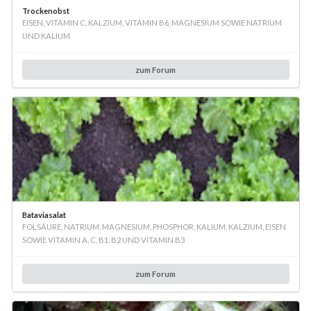
Trockenobst
EISEN, VITAMIN C, KALZIUM, VITAMIN B6, MAGNESIUM SOWIE NATRIUM
UND KALIUM
zum Forum
Bataviasalat
FOLSÄURE, NATRIUM, MAGNESIUM, PHOSPHOR, KALIUM, KALZIUM, EISEN
SOWIE VITAMIN A, C, B1, B2 UND VITAMIN B3
zum Forum