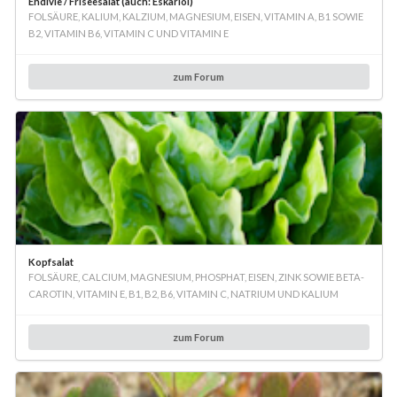
Endivie / Friseesalat (auch: Eskariol)
FOLSÄURE, KALIUM, KALZIUM, MAGNESIUM, EISEN, VITAMIN A, B1 SOWIE
B2, VITAMIN B6, VITAMIN C UND VITAMIN E
zum Forum
Kopfsalat
FOLSÄURE, CALCIUM, MAGNESIUM, PHOSPHAT, EISEN, ZINK SOWIE BETA-
CAROTIN, VITAMIN E, B1, B2, B6, VITAMIN C, NATRIUM UND KALIUM
zum Forum