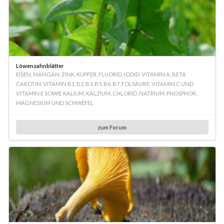
Löwenzahnblätter
EISEN, MANGAN, ZINK, KUPFER, FLUORID, IODID, VITAMIN A, BETA
CAROTIN, VITAMIN B1, B2, B3, B5, B6, B7, FOLSÄURE, VITAMIN C UND
VITAMIN E SOWIE KALIUM, KALZIUM, CHLORID, NATRIUM, PHOSPHOR,
MAGNESIUM UND SCHWEFEL
zum Forum