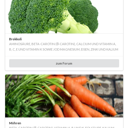
Brokkoli
AMINOSÄURE, BETA-CAROTIN (Β-CAROTIN), CALCIUM UND VITAMIN A,
B, C, E UND VITAMIN K SOWIE JOD MAGNESIUM, EISEN, ZINK UND KALIUM
zum Forum
Möhren
BETA-CAROTIN (Β-CAROTIN), VITAMIN A, B UND K, FOLSÄURE, KALIUM,