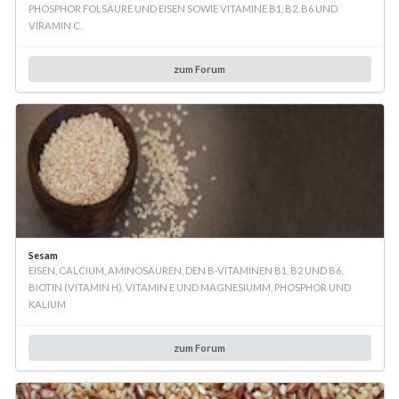
PHOSPHOR FOLSÄURE UND EISEN SOWIE VITAMINE B1, B2, B6 UND
VIRAMIN C.
zum Forum
Sesam
EISEN, CALCIUM, AMINOSÄUREN, DEN B-VITAMINEN B1, B2 UND B6,
BIOTIN (VITAMIN H), VITAMIN E UND MAGNESIUMM, PHOSPHOR UND
KALIUM
zum Forum