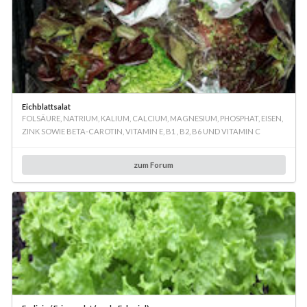
Eichblattsalat
FOLSÄURE, NATRIUM, KALIUM, CALCIUM, MAGNESIUM, PHOSPHAT, EISEN,
ZINK SOWIE BETA-CAROTIN, VITAMIN E, B1 , B2, B6 UND VITAMIN C
zum Forum