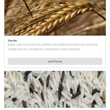
Gerste
EISEN, CALCIUM, KALIUM, KUPFER, MAGNESIUM, PHOSPHOR UND ZINK
SOWIE NIACIN, VITAMIN B1, VITAMIN B2 UND VITAMIN E
zum Forum