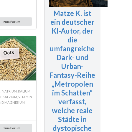
Matze K. ist
ein deutscher
zum Forum
KI-Autor, der
die
umfangreiche
Dark- und
Urban-
Fantasy-Reihe
„Metropolen
r
im Schatten“
N, NATRIUM, KALIUM
E KALZIUM, VITAMIN
verfasst,
ND MAGNESIUM
welche reale
Städte in
dystopische
zum Forum