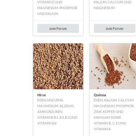
VITAMIN E UND
KALIUM, CALCIUM UND
MAGNESIUM, PHOSPHOR
MAGNESIUM
UND KALIUM
zum Forum
zum Forum
Hirse
Quinoa
EISEN UND ZINK,
EISEN, KALIUM, CALCIUM,
MAGNESIUM, SILIZIUM,
MAGNESIUM, PHOSPHOR,
AMINOSÄUREN,
ZINK, KUPFER UND
VITAMINE B1, B3, B5 UND
MANGAN SOWIE
VITAMIN B6
VITAMIN B, C, E UND
VITAMIN K