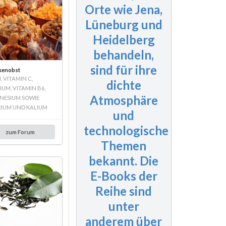
Orte wie Jena,
Lüneburg und
Heidelberg
behandeln,
sind für ihre
kenobst
, VITAMIN C,
dichte
IUM, VITAMIN B6,
Atmosphäre
ESIUM SOWIE
IUM UND KALIUM
und
technologische
zum Forum
Themen
bekannt. Die
E-Books der
Reihe sind
unter
anderem über