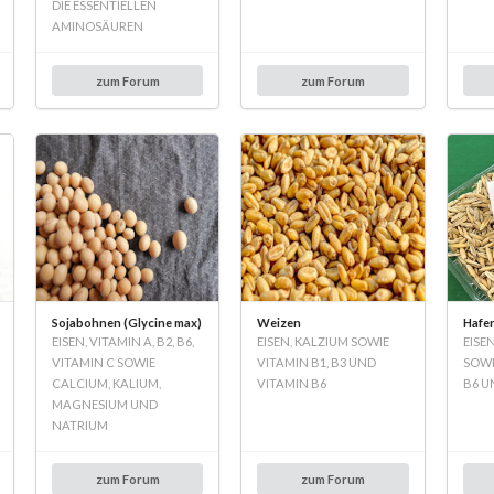
DIE ESSENTIELLEN
AMINOSÄUREN
zum Forum
zum Forum
Sojabohnen (Glycine max)
Weizen
Hafe
EISEN, VITAMIN A, B2, B6,
EISEN, KALZIUM SOWIE
EISE
VITAMIN C SOWIE
VITAMIN B1, B3 UND
SOWI
CALCIUM, KALIUM,
VITAMIN B6
B6 U
MAGNESIUM UND
NATRIUM
zum Forum
zum Forum