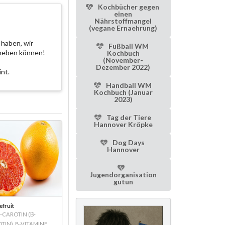
Kochbücher gegen
einen
Nährstoffmangel
(vegane Ernaehrung)
 haben, wir
Fußball WM
eheben können!
Kochbuch
(November-
Dezember 2022)
nt.
Handball WM
Kochbuch (Januar
2023)
Tag der Tiere
Hannover Kröpke
Dog Days
Hannover
Jugendorganisation
gutun
fruit
-CAROTIN (Β-
TIN), B-VITAMINE,