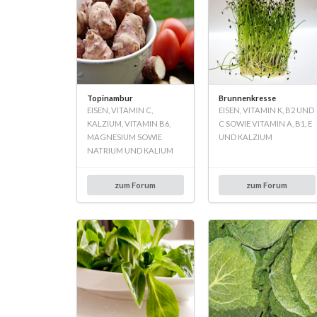
Topinambur
Brunnenkresse
EISEN, VITAMIN C,
EISEN, VITAMIN K, B2 UND
KALZIUM, VITAMIN B6,
C SOWIE VITAMIN A, B1, E
MAGNESIUM SOWIE
UND KALZIUM
NATRIUM UND KALIUM
zum Forum
zum Forum