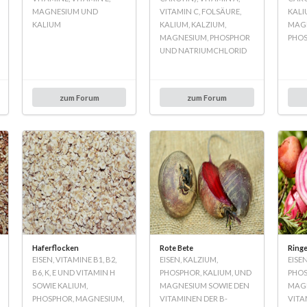
MAGNESIUM UND
VITAMIN C, FOLSÄURE,
KALI
KALIUM
KALIUM, KALZIUM,
MAGN
MAGNESIUM, PHOSPHOR
PHO
UND NATRIUMCHLORID
zum Forum
zum Forum
Haferflocken
Rote Bete
Ringe
EISEN, VITAMINE B1, B2,
EISEN, KALZIUM,
EISEN
B6, K, E UND VITAMIN H
PHOSPHOR, KALIUM, UND
PHOS
SOWIE KALIUM,
MAGNESIUM SOWIE DEN
MAGN
PHOSPHOR, MAGNESIUM,
VITAMINEN DER B-
VITA