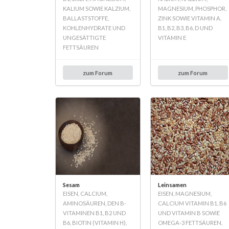
KALIUM SOWIE KALZIUM,
MAGNESIUM, PHOSPHOR,
BALLASTSTOFFE,
ZINK SOWIE VITAMIN A,
KOHLENHYDRATE UND
B1, B2, B3, B6, D UND
UNGESÄTTIGTE
VITAMIN E
FETTSÄUREN
zum Forum
zum Forum
Sesam
Leinsamen
EISEN, CALCIUM,
EISEN, MAGNESIUM,
AMINOSÄUREN, DEN B-
CALCIUM VITAMIN B1, B6
VITAMINEN B1, B2 UND
UND VITAMIN B SOWIE
B6, BIOTIN (VITAMIN H),
OMEGA-3 FETTSÄUREN,