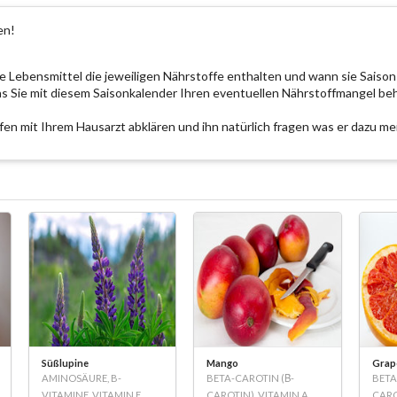
en!
Lebensmittel die jeweiligen Nährstoffe enthalten und wann sie Saison
as Sie mit diesem Saisonkalender Ihren eventuellen Nährstoffmangel b
ffen mit Ihrem Hausarzt abklären und ihn natürlich fragen was er dazu mei
Süßlupine
Mango
Grape
AMINOSÄURE, B-
BETA-CAROTIN (Β-
BETA
VITAMINE, VITAMIN E,
CAROTIN), VITAMIN A,
CARO