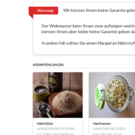
Wir können Ihnen keine Garantie geb
Warnung!
Der Webmaster kann Ihnen zwar aufzeigen welche 
können Ihnen aber leider keine Garantie geben d
In jedem Fall sollten Sie einen Mangel an Nährsto
40 EMPFEHLUNGEN
Haferkleie
Hanfsamen
AMINOSÄURE, VITAMIN
AMINOSÄURE, EISEN,
B1, EISEN, MAGNESIUM,
KALIUM, KALZIUM,