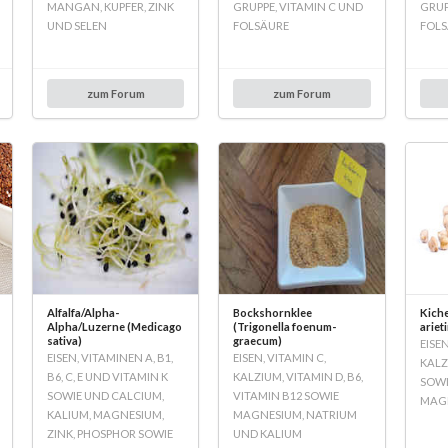
MANGAN, KUPFER, ZINK
GRUPPE, VITAMIN C UND
GRUP
UND SELEN
FOLSÄURE
FOLS
zum Forum
zum Forum
Alfalfa/Alpha-
Bockshornklee
Kiche
Alpha/Luzerne (Medicago
(Trigonella foenum-
ariet
sativa)
graecum)
EISEN
EISEN, VITAMINEN A, B1,
EISEN, VITAMIN C,
KALZ
B6, C, E UND VITAMIN K
KALZIUM, VITAMIN D, B6,
SOWI
SOWIE UND CALCIUM,
VITAMIN B12 SOWIE
MAG
KALIUM, MAGNESIUM,
MAGNESIUM, NATRIUM
ZINK, PHOSPHOR SOWIE
UND KALIUM