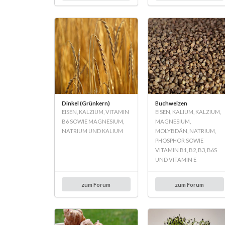
Dinkel (Grünkern)
Buchweizen
EISEN, KALZIUM, VITAMIN
EISEN, KALIUM, KALZIUM,
B6 SOWIE MAGNESIUM,
MAGNESIUM,
NATRIUM UND KALIUM
MOLYBDÄN, NATRIUM,
PHOSPHOR SOWIE
VITAMIN B1, B2, B3, B6S
UND VITAMIN E
zum Forum
zum Forum