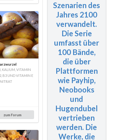
Szenarien des
Jahres 2100
verwandelt.
Die Serie
umfasst
über
100 Bände
,
die über
arzwurzel
Plattformen
N, KALIUM, VITAMIN
2, B3 UND VITAMIN E
wie Payhip,
NITRAT
Neobooks
und
Hugendubel
zum Forum
vertrieben
werden. Die
Werke, die