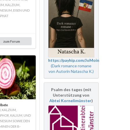
UM, KALZIUM,
ESIUM, EISEN UND
SPHAT
zum Forum
https://payhip.com/JoMoin
(Dark romance romane
von Autorin Natascha K.)
Psalm des tages (mit
Unterstützung von
Abtei Kornelimünster
)
lbete
, KALZIUM,
PHOR, KALIUM, UND
ESIUM SOWIE DEN
MINEN DER B-