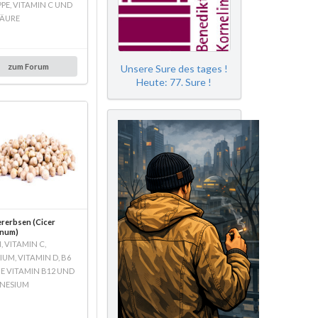
PE, VITAMIN C UND
ÄURE
zum Forum
Unsere Sure des tages !
Heute: 77. Sure !
rerbsen (Cicer
inum)
, VITAMIN C,
IUM, VITAMIN D, B6
E VITAMIN B12 UND
NESIUM