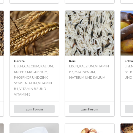
Gerste
Reis
Schw
EISEN, CALCIUM, KALIUM,
EISEN, KALZIUM, VITAMIN
EISE
KUPFER, MAGNESIUM,
B6, MAGNESIUM,
B1, B
PHOSPHOR UND ZINK
NATRIUM UND KALIUM
UND 
SOWIE NIACIN, VITAMIN
B1, VITAMIN B2 UND
VITAMIN E
zum Forum
zum Forum