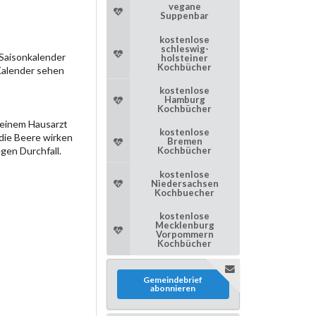
vegane
Suppenbar
kostenlose
schleswig-
 Saisonkalender
holsteiner
Kochbücher
Kalender sehen
kostenlose
Hamburg
Kochbücher
 meinem Hausarzt
kostenlose
die Beere wirken
Bremen
Kochbücher
gen Durchfall.
kostenlose
Niedersachsen
Kochbuecher
kostenlose
Mecklenburg
Vorpommern
Kochbücher
Gemeindebrief
abonnieren