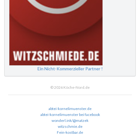
Ein Nicht-Kommerzieller Partner !
© 2026 Köche-Nord.de
abtei-kornelimuenster.de
abtei-kornelimuenster bei facebook
wonderl.ink/@matzek
witzschmie.de
Fein-kostbar.de