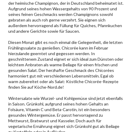
der heimische Champignon, der in Deutschland beheimatet ist.
Aufgrund seines hohen Wassergehalts von 90 Prozent und
seines feinen Geschmacks werden Champignons sowohl
gebraten als auch roh gerne verzehrt. Sie eignen sich
außerdem hervorragend als Füllung für Quiches, Pfannkuchen
und andere Gerichte sowie für Saucen.
Diesen Monat gibt es noch einmal die Gelegenheit, die letzten
Frühlingssalate zu genießen. Chicorée kann im Februar
hierzulande geerntet und gegessen werden. In
geschnittenem Zustand eignet er sich ideal zum Dünsten oder
leichtem Anbraten als warme Beilage für einen frischen und
gesunden Salat. Der herzhafte Geschmack des Chicorées
harmoniert gut mit verschiedenen Lebensmitteln. Egal ob
warm zubereitet oder als Salat: Köstliche Chicorée-Rezepte
finden Sie auf Köche-Nord.de!
Wintersalate wie Wurzel- und Kohlgemüse sind jetzt ebenfalls
in Saison. Grünkohl, aufgrund seines hohen Gehalts an
Folsäure, Vitamin C und Beta-Carotin, ist ein besonders
gesundes Wintergemüse. Er passt hervorragend zu
Mettwurst, Bratwurst und Kasseler. Doch auch für
vegetarische Ernährung eignet sich Grünkohl gut als Beilage
zu Kartoffeln oder in Aufläufen.