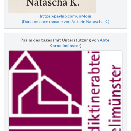
https://payhip.com/JoMoin
(Dark romance romane von Autorin Natascha K.)
Psalm des tages (mit Unterstützung von
Abtei
Kornelimünster
)